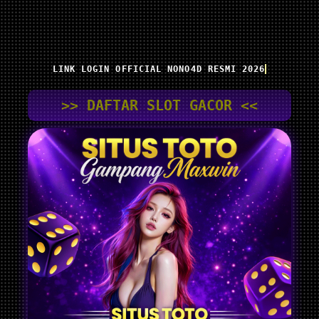
LINK LOGIN OFFICIAL NONO4D RESMI 2026
>> DAFTAR SLOT GACOR <<